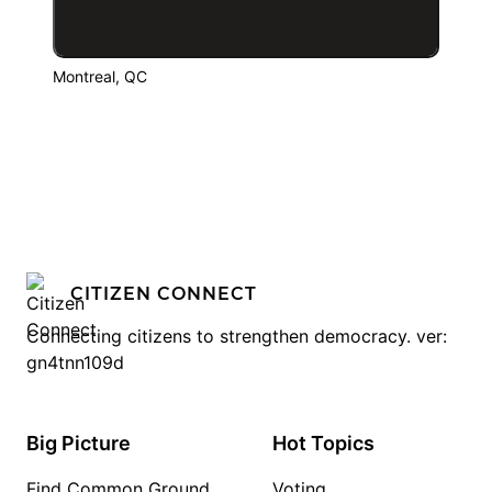
Montreal, QC
CITIZEN CONNECT
Connecting citizens to strengthen democracy. ver:
gn4tnn109d
Big Picture
Hot Topics
Find Common Ground
Voting